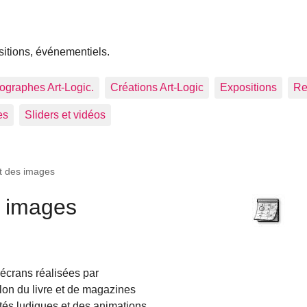
sitions, événementiels.
tographes Art-Logic.
Créations Art-Logic
Expositions
Re
es
Sliders et vidéos
t des images
s images
écrans réalisées par
lon du livre et de magazines
vités ludiques et des animations