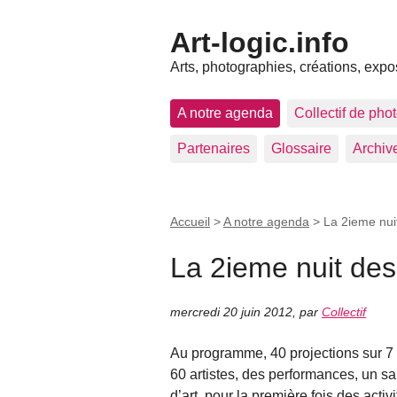
Art-logic.info
Arts, photographies, créations, expo
A notre agenda
Collectif de pho
Partenaires
Glossaire
Archiv
Accueil
>
A notre agenda
>
La 2ieme nui
La 2ieme nuit de
mercredi 20 juin 2012
,
par
Collectif
Au programme, 40 projections sur 7 
60 artistes, des performances, un sa
d’art, pour la première fois des acti