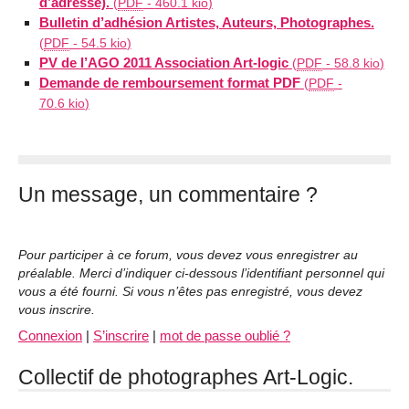
d’adresse).
(
PDF
-
460.1 kio
)
Bulletin d’adhésion Artistes, Auteurs, Photographes.
(
PDF
-
54.5 kio
)
PV de l’AGO 2011 Association Art-logic
(
PDF
-
58.8 kio
)
Demande de remboursement format PDF
(
PDF
-
70.6 kio
)
Un message, un commentaire ?
Pour participer à ce forum, vous devez vous enregistrer au
préalable. Merci d’indiquer ci-dessous l’identifiant personnel qui
vous a été fourni. Si vous n’êtes pas enregistré, vous devez
vous inscrire.
Connexion
|
S’inscrire
|
mot de passe oublié ?
Collectif de photographes Art-Logic.