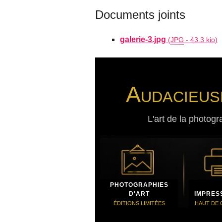
Documents joints
galerie-3.jpg
(
JPG
-
43.3 kio
)
Audacieus
L'art de la photogr
PHOTOGRAPHIES
D'ART
IMPRES
ÉDITIONS LIMITÉES
HAUT DE