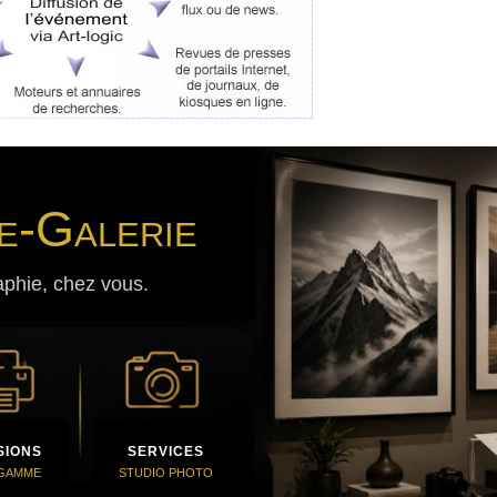
e-Galerie
aphie, chez vous.
SIONS
SERVICES
 GAMME
STUDIO PHOTO