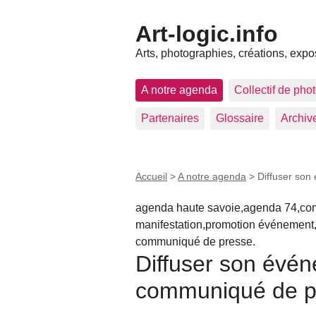
Art-logic.info
Arts, photographies, créations, expo
A notre agenda
Collectif de pho
Partenaires
Glossaire
Archiv
Accueil
>
A notre agenda
>
Diffuser son
agenda haute savoie,agenda 74,com
manifestation,promotion événement,
communiqué de presse.
Diffuser son évé
communiqué de pre