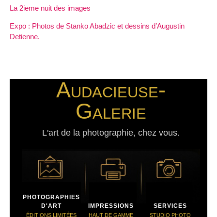
La 2ieme nuit des images
Expo : Photos de Stanko Abadzic et dessins d’Augustin
Detienne.
Audacieuse-
Galerie
L'art de la photographie, chez vous.
PHOTOGRAPHIES
D'ART
IMPRESSIONS
SERVICES
ÉDITIONS LIMITÉES
HAUT DE GAMME
STUDIO PHOTO