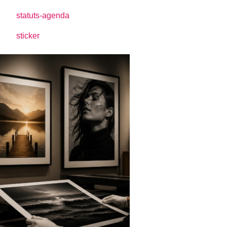
statuts-agenda
sticker