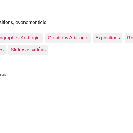
sitions, événementiels.
tographes Art-Logic.
Créations Art-Logic
Expositions
Re
es
Sliders et vidéos
rub