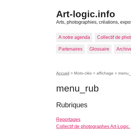
Art-logic.info
Arts, photographies, créations, expo
A notre agenda
Collectif de pho
Partenaires
Glossaire
Archiv
Accueil
> Mots-clés > affichage >
menu_
menu_rub
Rubriques
Reportages
Collectif de photographes Art-Logic.