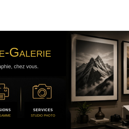
e-Galerie
aphie, chez vous.
SIONS
SERVICES
 GAMME
STUDIO PHOTO