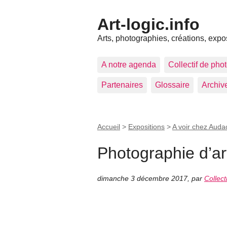
Art-logic.info
Arts, photographies, créations, expo
A notre agenda
Collectif de pho
Partenaires
Glossaire
Archiv
Accueil
>
Expositions
>
A voir chez Auda
Photographie d’ar
dimanche 3 décembre 2017
,
par
Collecti