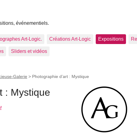
sitions, événementiels.
tographes Art-Logic.
Créations Art-Logic
Expositions
Re
es
Sliders et vidéos
cieuse-Galerie
>
Photographie d’art : Mystique
t : Mystique
f