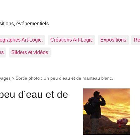
sitions, événementiels.
tographes Art-Logic.
Créations Art-Logic
Expositions
Re
es
Sliders et vidéos
oyages
>
Sortie photo : Un peu d’eau et de manteau blanc.
 peu d’eau et de