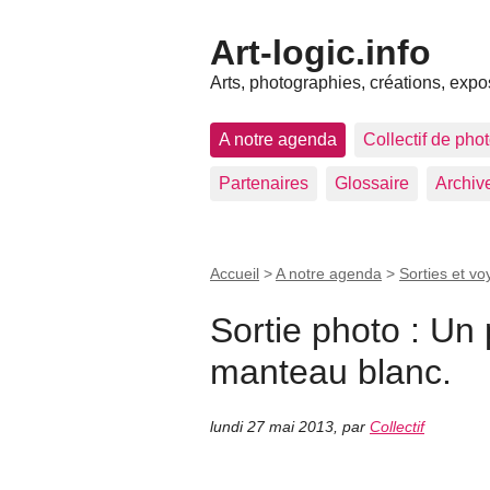
Art-logic.info
Arts, photographies, créations, expo
A notre agenda
Collectif de pho
Partenaires
Glossaire
Archiv
Accueil
>
A notre agenda
>
Sorties et v
Sortie photo : Un
manteau blanc.
lundi 27 mai 2013
,
par
Collectif