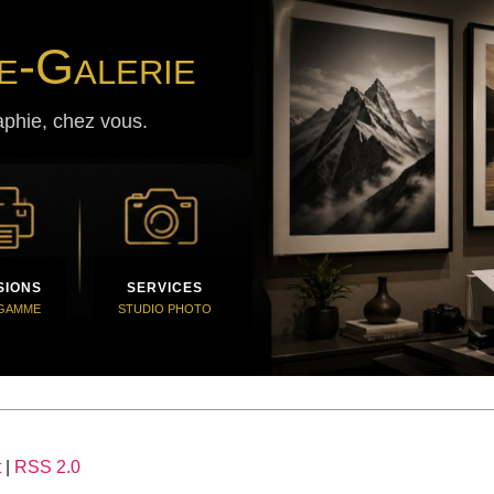
e-Galerie
aphie, chez vous.
SIONS
SERVICES
 GAMME
STUDIO PHOTO
t
|
RSS 2.0