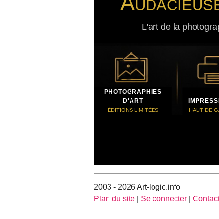
Audacieus
L'art de la photogra
PHOTOGRAPHIES
D'ART
IMPRESS
ÉDITIONS LIMITÉES
HAUT DE 
2003 - 2026 Art-logic.info
Plan du site
|
Se connecter
|
Contac