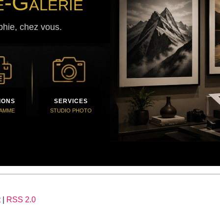
e-Galerie
phie, chez vous.
IONS
SERVICES
GAMME
STUDIO PHOTO
t
|
RSS 2.0