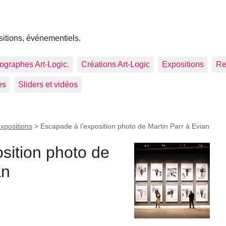
sitions, événementiels.
tographes Art-Logic.
Créations Art-Logic
Expositions
Re
es
Sliders et vidéos
expositions
>
Escapade à l’exposition photo de Martin Parr à Evian
sition photo de
an