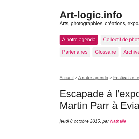
Art-logic.info
Arts, photographies, créations, expo
A notre agenda
Collectif de pho
Partenaires
Glossaire
Archiv
Accueil
>
A notre agenda
>
Festivals et 
Escapade à l’expo
Martin Parr à Evi
jeudi 8 octobre 2015
,
par
Nathalie