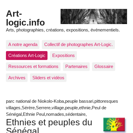
Art-
logic.info
Arts, photographies, créations, expositions, événementiels.
A notre agenda
Collectif de photographes Art-Logic.
Créations Art-Logic
Expositions
Ressources et formations
Partenaires
Glossaire
Archives
Sliders et vidéos
parc national de Niokolo-Koba,peuple bassari,pittoresques
villages,Sérère,Serrere,village,peuple,ethnie,Peul de
Sénégal,Ethnie Peul,nomades,sédentaire,
Ethnies et peuples du
Sénégal.