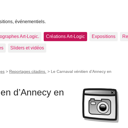
sitions, événementiels.
tographes Art-Logic.
Créations Art-Logic
Expositions
Re
es
Sliders et vidéos
ges
>
Reportages citadins.
>
Le Carnaval vénitien d’Annecy en
ien d’Annecy en