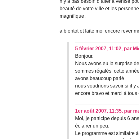
n’y a pas besoin d’aller a venise pou
beauté de votre ville et les personn
magnifique .
a bientot et faite moi encore rever m
5 février 2007, 11:02
,
par
Mi
Bonjour,
Nous avons eu la surprise d
sommes régalés, cette année
avons beaucoup parlé
nous voudrions savoir si il y
encore bravo et merci à tous
1er août 2007, 11:35
,
par
m
Moi, je participe depuis 6 an
éclairer un peu.
Le programme est similaire à 