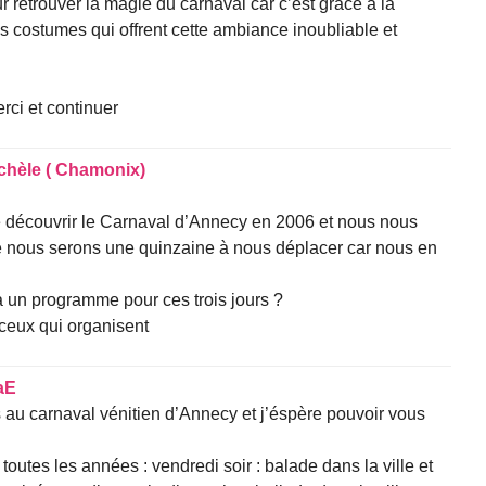
r retrouver la magie du carnaval car c’est grace à la
es costumes qui offrent cette ambiance inoubliable et
erci et continuer
chèle ( Chamonix)
e découvrir le Carnaval d’Annecy en 2006 et nous nous
 nous serons une quinzaine à nous déplacer car nous en
 a un programme pour ces trois jours ?
 ceux qui organisent
aE
s au carnaval vénitien d’Annecy et j’éspère pouvoir vous
toutes les années : vendredi soir : balade dans la ville et