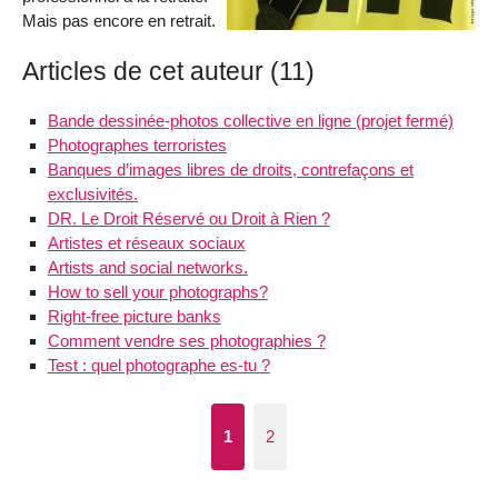
Mais pas encore en retrait.
Articles de cet auteur (11)
Bande dessinée-photos collective en ligne (projet fermé)
Photographes terroristes
Banques d’images libres de droits, contrefaçons et
exclusivités.
DR. Le Droit Réservé ou Droit à Rien ?
Artistes et réseaux sociaux
Artists and social networks.
How to sell your photographs?
Right-free picture banks
Comment vendre ses photographies ?
Test : quel photographe es-tu ?
1
2